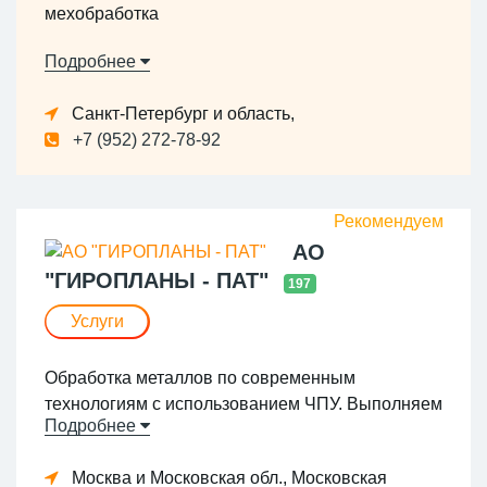
мехобработка
Подробнее
Санкт-Петербург и область,
+7 (952) 272-78-92
АО
"ГИРОПЛАНЫ - ПАТ"
197
Услуги
Обработка металлов по современным
технологиям с использованием ЧПУ. Выполняем
Подробнее
сложные производственные задачи по
чертежам заказчика. Токарные, токарно-
Москва и Московская обл., Московская
фрезерные, фрезерные с ЧПУ 3-4 оси,