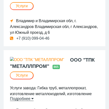
Услуги
Владимир и Владимирская обл, г.
Александров Владимирская обл, г Александров,
ул Южный проезд, д 6
+7 (910) 099-04-46
ООО "ТПК
"МЕТАЛЛПРОМ"
865
Услуги
Услуги завода: Гибка труб, металлопрокат,
изготовление металлоизделий, изготовление
Подробнее
металлоконструкций, заборы и ограждения,
мачты связи, мачты освещения, больше услуг