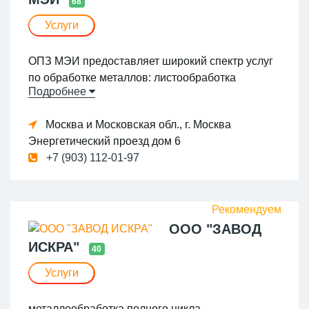
68
Услуги
ОПЗ МЭИ предоставляет широкий спектр услуг
по обработке металлов: листообработка
Подробнее
(раскрой, пробивка или вырубка/резка внешних
и внутренних контуров, штамповка,
Москва и Московская обл., г. Москва
перфорация, гибка и т.д.); токарная обработка,
Энергетический проезд дом 6
фрезерная обработка, шлифование; сварка
+7 (903) 112-01-97
(конденсаторная, контактная, аргонодуговая,
полуавтоматическая); порошковая покраска.
ООО "ЗАВОД
ИСКРА"
40
Услуги
металлообработка полного цикла