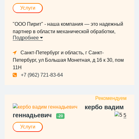
Услуги
"ООО Пирит" - наша компания — это надежный
партнер в области механической обработки,
Подробнее
металлообработки и конструкторских работ.
Наше производство оснащено передовым
Санкт-Петербург и область, г Санкт-
оборудованием, что позволяет нам
Петербург, ул Большая Монетная, д 16 к 30, пом
обеспечивать высокое качество услуг и
11Н
соответствовать строгим стандартам отрасли.
+7 (962) 721-83-64
Мы работаем с различными материалами,
включая металлы, композиты и
специализированные сплавы, предоставляя
клиентам готовые решения под ключ..
кербо вадим
геннадьевич
5
-20
Услуги