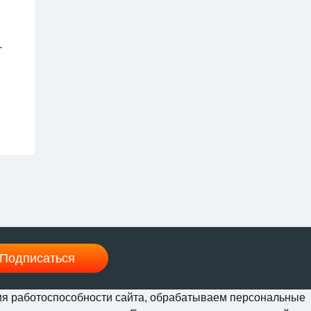
-
Г
еще
За
Подписаться
ения работоспособности сайта, обрабатываем персональные