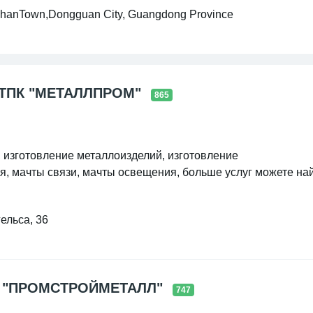
gshanTown,Dongguan City, Guangdong Province
ТПК "МЕТАЛЛПРОМ"
865
т, изготовление металлоизделий, изготовление
я, мачты связи, мачты освещения, больше услуг можете на
тивно занимается закупкой и пуско-наладкой
ельса, 36
ке металлопроката и изготовлению металлоконструкций. Т
вноценном развитии торговой и производственной
 "ПРОМСТРОЙМЕТАЛЛ"
747