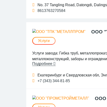
No. 37 Tangling Road, Datongdi, Dalin
8613763270584
ООО "
Услуги
Услуги завода: Гибка труб, металлопрока
металлоконструкций, заборы и ограждени
Подробнее
на нашем официальном сайте компании
В настоящее время ТПК «МеталлПром» ак
Екатеринбург и Свердловская обл, Энг
производственных мощностей по обработ
+7 (343) 344-81-85
«МеталлПром» видит свое развитие в ра
составляющих.
ООО
Наша организация осуществит: