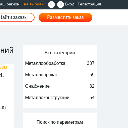
аш регион:
не выбран
Вход
|
Регистрация
Найти заказы
Разместить заказ
аний
Все категории
Металлообработка
387
d.
Металлопрокат
59
Снабжение
32
Металлоконструкции
54
СК)
Поиск по параметрам