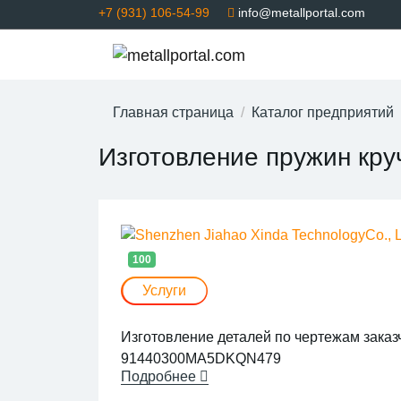
+7 (931) 106-54-99
info@metallportal.com
Главная страница
Каталог предприятий
Изготовление пружин кру
100
Услуги
Изготовление деталей по чертежам заказ
91440300MA5DKQN479
Подробнее