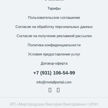
Александр Фридман и др.
Тарифы
В 2018 году количество сотрудников превысило
50 человек. И всех их объединяют общие
Пользовательское соглашение
ценности и идеи:
Согласие на обработку персональных данных
- Всегда должна быть цель - Постоянное
Согласие на получение рекламной рассылки
развитие - Усилия, действия, результат! - Делай
как для себя - Брать ответственность на себя
Политика конфиденциальности
Регулярно проводятся различные мероприятия
Условия предоставления услуг
в формате активных командных игр. Это
Договор-оферта
позволяет еще больше сплотить коллектив и
поднять боевой дух в компании.
+7 (931) 106-54-99
info@metallportal.com
ИП «Миргородская Виктория Викторовна» | ИНН