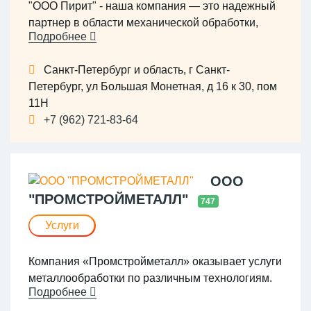
"ООО Пирит" - наша компания — это надежный
партнер в области механической обработки,
Подробнее
металлообработки и конструкторских работ.
Наше производство оснащено передовым
Санкт-Петербург и область, г Санкт-
оборудованием, что позволяет нам
Петербург, ул Большая Монетная, д 16 к 30, пом
обеспечивать высокое качество услуг и
11Н
соответствовать строгим стандартам отрасли.
+7 (962) 721-83-64
Мы работаем с различными материалами,
включая металлы, композиты и
специализированные сплавы, предоставляя
клиентам готовые решения под ключ..
ООО
"ПРОМСТРОЙМЕТАЛЛ"
747
Услуги
Компания «Промстройметалл» оказывает услуги
металлообработки по различным технологиям.
Подробнее
Приглашаем к сотрудничеству частных