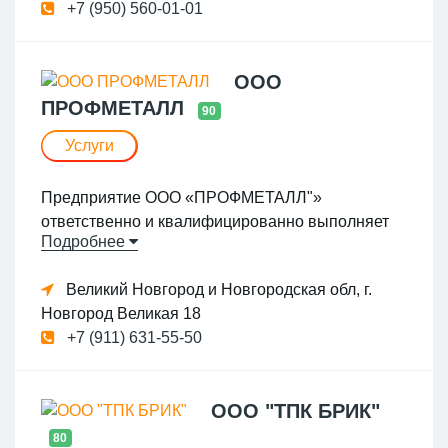
+7 (950) 560-01-01
ООО
ПРОФМЕТАЛЛ
90
Услуги
Предприятие ООО «ПРОФМЕТАЛЛ"»
ответственно и квалифицированно выполняет
Подробнее
изготовление различных деталей на заказ.
Необходимые изделия будут произведены в
Великий Новгород и Новгородская обл, г.
рекордно сжатые сроки. Наши сотрудники
Новгород Великая 18
прекрасно владеют техниками обработки
+7 (911) 631-55-50
металлов. Все работы осуществляются на
высокоточном современном оборудовании,
которое позволяет качественно изготавливать
ООО "ТПК БРИК"
как единичные образцы, так и партию
одинаковых изделий. Мы выполняем
80