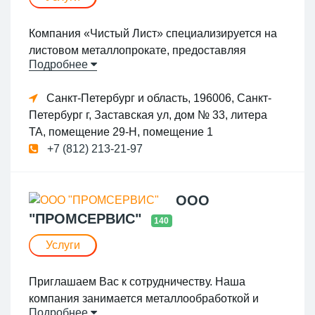
Компания «Чистый Лист» специализируется на
листовом металлопрокате, предоставляя
Подробнее
следующие виды услуг: поставки листов
стандартных размеров от металлургических
Санкт-Петербург и область, 196006, Санкт-
комбинатов; резку листов нестандартного кроя
Петербург г, Заставская ул, дом № 33, литера
из рулонов на собственном оборудовании;
ТА, помещение 29-Н, помещение 1
металлообработка.
+7 (812) 213-21-97
НАШИ ПРЕИМУЩЕСТВА:
- Особо высокая плоскостность - Защитная
ООО
упаковка предотвращает возможные
"ПРОМСЕРВИС"
140
повреждения продукции - Min разница
диагоналей - Режем лист в размер
Услуги
Компетентность и Квалификация персонала:
Приглашаем Вас к сотрудничеству. Наша
Техническая поддержка со стороны опытного
компания занимается металлообработкой и
менеджера, способного грамотно ответить на
Подробнее