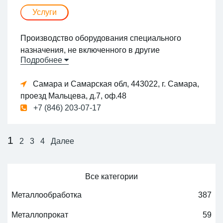
следующие работы: -фрезерные -токарные
Услуги
-слесарные -гальваника www.profmetall53.ru
https://vk.com/profmetall53 89116315550
Производство оборудования специального
назначения, не включенного в другие
Подробнее
группировки
Самара и Самарская обл, 443022, г. Самара,
проезд Мальцева, д.7, оф.48
+7 (846) 203-07-17
1
2
3
4
Далее
Все категории
Металлообработка
387
Металлопрокат
59