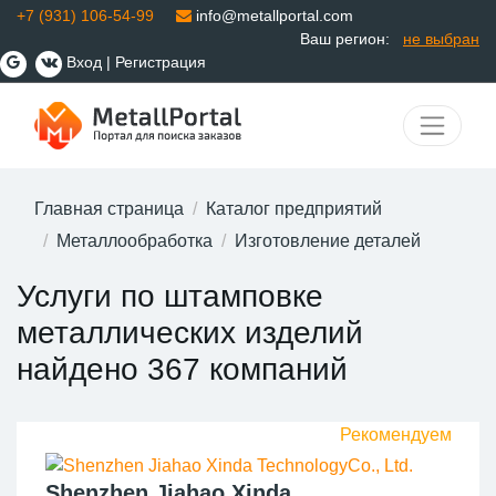
+7 (931) 106-54-99
info@metallportal.com
Ваш регион:
не выбран
Вход
|
Регистрация
Главная страница
Каталог предприятий
Металлообработка
Изготовление деталей
Услуги по штамповке
металлических изделий
найдено 367 компаний
Shenzhen Jiahao Xinda