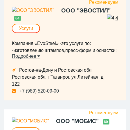
ООО "ЭВОСТИЛ"
4
64
Услуги
Компания «EvoSteel» -это услуги по:
-изготовлению штампов,пресс-форм и оснастки;
Подробнее
-фрезеровке; -токарной и электроэрозионной
обработке. Все виды работ выполняются
Ростов-на-Дону и Ростовская обл,
специалистами с абсолютной точностью по
Ростовская обл, г Таганрог, ул Литейная, д
чертежам на нашем современном оборудовании
122
с ЧПУ высокого класса.
+7 (989) 520-09-00
Так же Компания «EvoSteel» является
официальным сервисным центром турецкого
производителе прессового оборудования
«DIRINLER» .
ООО "МОБИС"
60
Мы выполняем: -Пусконаладочные работы;