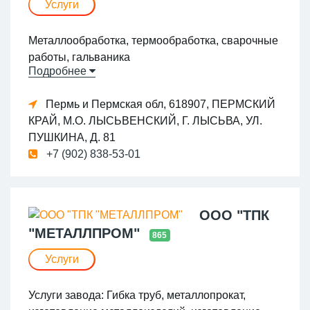
Услуги
-Гарантийный и коммерческий ремонт;
-Модернизацию производства; -Автоматизацию
Металлообработка, термообработка, сварочные
производства; -Документальное и техническое
работы, гальваника
сопровождение.
Подробнее
В гарантийный и постгарантийный период всем
Пермь и Пермская обл, 618907, ПЕРМСКИЙ
клиентам предоставляется долгосрочное
КРАЙ, М.О. ЛЫСЬВЕНСКИЙ, Г. ЛЫСЬВА, УЛ.
сервисное обслуживание и поставка запасных
ПУШКИНА, Д. 81
частей.
+7 (902) 838-53-01
Мы осуществляем бесплатные консультации по
расчетам стоимости разработки и производства
специализированных прессов, реализации
ООО "ТПК
специальных проектов, разрабатываемых в
"МЕТАЛЛПРОМ"
соответствии с индивидуальными запросами и
865
требованиями заказчика.
Услуги
Услуги завода: Гибка труб, металлопрокат,