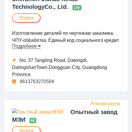
TechnologyCo., Ltd.
100
Услуги
Изготовление деталей по чертежам заказчика.
ЧПУ-обработка. Единый код социального кредит
Подробнее
а (ЕКСК) 91440300MA5DKQN479
No. 37 Tangling Road, Datongdi,
DalingshanTown,Dongguan City, Guangdong
Province
8613763270584
Опытный завод
МЭИ
68
Услуги