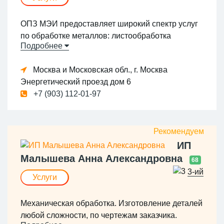
ОПЗ МЭИ предоставляет широкий спектр услуг
по обработке металлов: листообработка
Подробнее
(раскрой, пробивка или вырубка/резка внешних
и внутренних контуров, штамповка,
Москва и Московская обл., г. Москва
перфорация, гибка и т.д.); токарная обработка,
Энергетический проезд дом 6
фрезерная обработка, шлифование; сварка
+7 (903) 112-01-97
(конденсаторная, контактная, аргонодуговая,
полуавтоматическая); порошковая покраска.
ИП
Малышева Анна Александровна
68
3-ий
Услуги
Механическая обработка. Изготовление деталей
любой сложности, по чертежам заказчика.