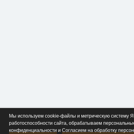
ИП «Миргородская Виктория Викторовна
Мы используем cookie-файлы и метрическую систему Янд
работоспособности сайта, обрабатываем персональны
© 2026 metallportal.com В
конфиденциальности
и
Согласием на обработку персо