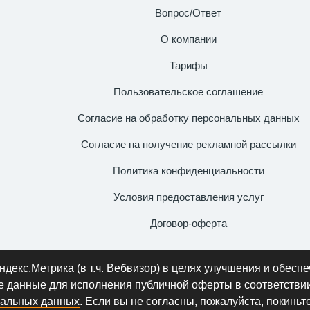
Вопрос/Ответ
О компании
Тарифы
Пользовательское соглашение
Согласие на обработку персональных данных
Согласие на получение рекламной рассылки
Политика конфиденциальности
Условия предоставления услуг
Договор-оферта
» | ИНН 781713587190 | ОГРНИП 321784700174514 от 11.06.2
екс.Метрика (в т.ч. Вебвизор) в целях улучшения и обесп
Прибрежная д. 10 к. 3 кв. 260
е данные для исполнения
публичной оферты
в соответстви
се права защищены. Копирование информации преследуется п
нальных данных
. Если вы не согласны, пожалуйста, покиньте