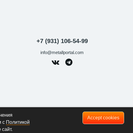
+7 (931) 106-54-99
info@metallportal.com
021 | 192177, г. Санкт-Петербург, ул.
ечения
Accept cookies
и с
Политикой
о закону. Статья 146 УК РФ
 сайт.