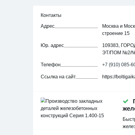
Контакты
Адрес
Москва и Моск
строение 15
Юр. адрес
109383, ГОР
ЭТ/ПОМ №2/
Телефон
+7 (910) 085-6
Ссылка на сайт
https://boltigai
П
жел
Быстр
желез