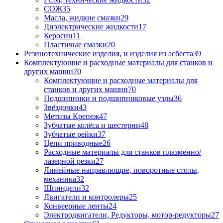
СОЖ
35
Масла, жидкие смазки
29
Диэлектрические жидкости
17
Керосин
11
Пластичые смазки
20
Резинотехнические изделия, и изделия из асбеста
39
Комплектующие и расходные материалы для станков и
других машин
70
Комплектующие и расходные материалы для
станков и других машин
70
Подшипники и подшипниковые узлы
36
Звёздочки
43
Метизы Крепеж
47
Зубчатые колёса и шестерни
48
Зубчатые рейки
37
Цепи приводные
26
Расходные материалы для станков плазменно/
лазерной резки
27
Линейные направлющие, поворотные столы,
механика
32
Шпиндели
32
Двигатели и контролеры
25
Конвеерные ленты
24
Электродвигатели, Редукторы, мотор-редукторы
27