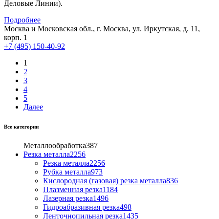
Деловые Линии).
Подробнее
Москва и Московская обл., г. Москва, ул. Иркутская, д. 11,
корп. 1
+7 (495) 150-40-92
1
2
3
4
5
Далее
Все категории
Металлообработка
387
Резка металла
2256
Резка металла
2256
Рубка металла
973
Кислородная (газовая) резка металла
836
Плазменная резка
1184
Лазерная резка
1496
Гидроабразивная резка
498
Ленточнопильная резка
1435