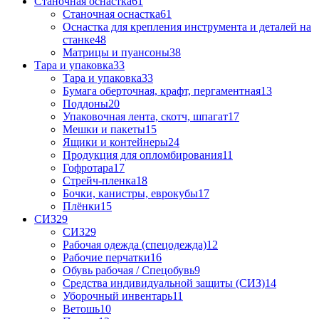
Станочная оснастка
61
Станочная оснастка
61
Оснастка для крепления инструмента и деталей на
станке
48
Матрицы и пуансоны
38
Тара и упаковка
33
Тара и упаковка
33
Бумага оберточная, крафт, пергаментная
13
Поддоны
20
Упаковочная лента, скотч, шпагат
17
Мешки и пакеты
15
Ящики и контейнеры
24
Продукция для опломбирования
11
Гофротара
17
Стрейч-пленка
18
Бочки, канистры, еврокубы
17
Плёнки
15
СИЗ
29
СИЗ
29
Рабочая одежда (спецодежда)
12
Рабочие перчатки
16
Обувь рабочая / Спецобувь
9
Средства индивидуальной защиты (СИЗ)
14
Уборочный инвентарь
11
Ветошь
10