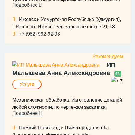
Подробнее
по всей России
Ижевск и Удму́ртская Респу́блика (Удмуртия),
г. Ижевск г. Ижевск, ул. Заречное шоссе 21-48
+7 (982) 992-92-93
ИП
Малышева Анна Александровна
68
7
Услуги
Механическая обработка. Изготовление деталей
любой сложности, по чертежам заказчика.
Подробнее
Нижний Новгород и Нижегородская обл
(Горьковская), Нижегородская обл.