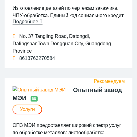
Наши услуги: •токарная обработка на
Изготовление деталей по чертежам заказчика.
шестишпиндельных автоматах; •обработка на
ЧПУ-обработка. Единый код социального кредит
токарных автоматах продольного точения
Подробнее
а (ЕКСК) 91440300MA5DKQN479
•токарная обработка металла на станках с ЧПУ;
•фрезерная обработка металла; •плазменная и
No. 37 Tangling Road, Datongdi,
газовая резка; •сварочно‑сборочные работы с
DalingshanTown,Dongguan City, Guangdong
покраской; •гибка металла; •разработка
Province
чертежей по техническому заданию;
8613763270584
•изготовление изделий по чертежам и образцам
заказчика; •нарезка и доставка металлопроката
(трубы, балки, уголки, швеллеры)
Опытный завод
МЭИ
68
Услуги
ОПЗ МЭИ предоставляет широкий спектр услуг
по обработке металлов: листообработка