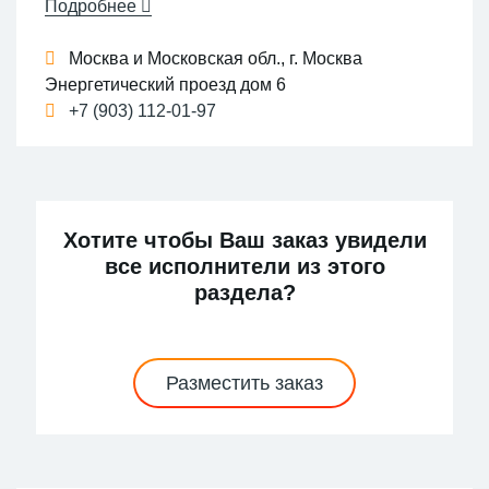
Подробнее
(раскрой, пробивка или вырубка/резка внешних
и внутренних контуров, штамповка,
Москва и Московская обл., г. Москва
перфорация, гибка и т.д.); токарная обработка,
Энергетический проезд дом 6
фрезерная обработка, шлифование; сварка
+7 (903) 112-01-97
(конденсаторная, контактная, аргонодуговая,
полуавтоматическая); порошковая покраска.
Хотите чтобы Ваш заказ увидели
все исполнители из этого
раздела?
Разместить заказ