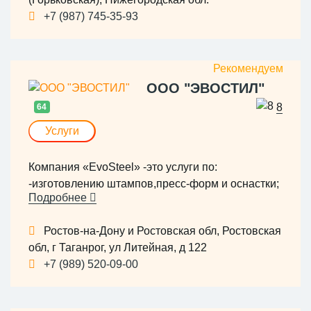
+7 (987) 745-35-93
ООО "ЭВОСТИЛ"
8
64
Услуги
Компания «EvoSteel» -это услуги по:
-изготовлению штампов,пресс-форм и оснастки;
Подробнее
-фрезеровке; -токарной и электроэрозионной
обработке. Все виды работ выполняются
Ростов-на-Дону и Ростовская обл, Ростовская
специалистами с абсолютной точностью по
обл, г Таганрог, ул Литейная, д 122
чертежам на нашем современном оборудовании
+7 (989) 520-09-00
с ЧПУ высокого класса.
Так же Компания «EvoSteel» является