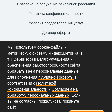
Согласие на получение рекламной рассылки
Политика конфиденциальности
Условия предоставления услуг
Договор-оферта
+7 (931) 106-54-99
Мы используем cookie-файлы и
info@metallportal.com
метрическую систему Яндекс.Метрика (в
т.ч. Вебвизор) в целях улучшения и
обеспечения работоспособности сайта,
обрабатываем персональные данные
ИП «Миргородская Виктория Викторовна» | ИНН
для исполнения
публичной оферты
в
781713587190 | ОГРНИП 321784700174514 от
соответствии с
Политикой
11.06.2021 | 192177, г. Санкт-Петербург, ул. Прибрежная
конфиденциальности
и
Согласием на
д. 10 к. 3 кв. 260
обработку персональных данных
. Если
© 2026 metallportal.com Все права защищены.
вы не согласны, пожалуйста, покиньте
Копирование информации преследуется по закону.
сайт.
Статья 146 УК РФ