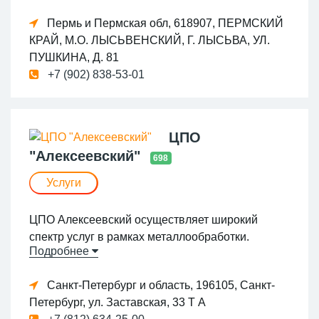
Пермь и Пермская обл, 618907, ПЕРМСКИЙ
КРАЙ, М.О. ЛЫСЬВЕНСКИЙ, Г. ЛЫСЬВА, УЛ.
ПУШКИНА, Д. 81
+7 (902) 838-53-01
ЦПО
"Алексеевский"
698
Услуги
ЦПО Алексеевский осуществляет широкий
спектр услуг в рамках металлообработки.
Подробнее
Мы готовы взять на себя обязанности по
производству как простых деталей, так и
Санкт-Петербург и область, 196105, Санкт-
сложных многосоставных узлов. Благодаря
Петербург, ул. Заставская, 33 Т А
современному оборудованию и