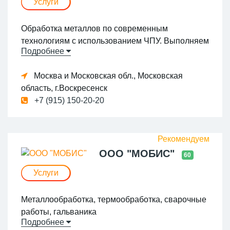
Услуги
Обработка металлов по современным
технологиям с использованием ЧПУ. Выполняем
Подробнее
сложные производственные задачи по
чертежам заказчика. Токарные, токарно-
Москва и Московская обл., Московская
фрезерные, фрезерные с ЧПУ 3-4 оси,
область, г.Воскресенск
универсальный парк станочного оборудования
+7 (915) 150-20-20
ООО "МОБИС"
60
Услуги
Металлообработка, термообработка, сварочные
работы, гальваника
Подробнее