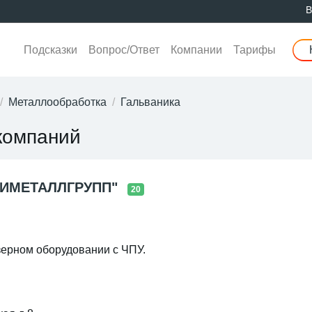
В
Подсказки
Вопрос/Ответ
Компании
Тарифы
Металлообработка
Гальваника
компаний
ЛИМЕТАЛЛГРУПП"
20
зерном оборудовании с ЧПУ.
версальная до 5 м