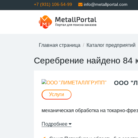
+7 (931) 106-54-99
info@metallportal.com
Главная страница
Каталог предприятий
Серебрение найдено 84 
ООО "
Услуги
механическая обработка на токарно-фре
Карусельная обработка ЧПУ до 2,3 м, уни
Подробнее
токарные автоматы и продольники