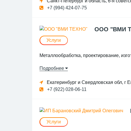
Санкт-Петербург и область, 6-я советс
+7 (994) 424-07-75
универсалы ток и фре
термическая обработка
ООО "ВМИ 
гальваническое покрытие
Услуги
Металлообработка, проектирование, изг
Подробнее
Екатеринбург и Свердловская обл, г Ек
+7 (922) 028-06-11
Услуги