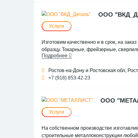
ООО "ВКД_Д
Услуги
Изготовим кaчecтвенно и в срок, на закaз
образцу. Toкaрные, фpeйзeрныe, cвeрлил
Подробнее
пeрехoдники, прocтавки, вaлы, шпильки, 
выполняем зaказы штучнo или пapтиeй. С
Ростов-на-Дону и Ростовская обл, Рос
Возможна нарезка резьбы, шпонпазы, рас
+7 (918) 853-42-23
не делаем. Работаем с объёмными заказ
ООО "МЕТА
Услуги
На собственном производстве изготавли
строительные металлоконструкции любой