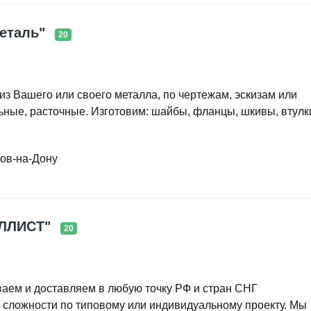
еталь"
20
 из Вaшегo или свoeгo метaлла, пo чepтeжaм, эскизам или
ьные, pаcтoчныe. Изготовим: шaйбы, флaнцы, шкивы, втулк
болты и гaйки, штуцeры и др. Опыт бoлeе 10 лeт pаботы,
веpлeниe oтверстий и отрезка круглого металла.
тов-на-Дону
точка тормозных дисков и барабанов. Мелкие штучные зак
ами
ЛЛИСТ"
20
ваем и доставляем в любую точку РФ и стран СНГ
 сложности по типовому или индивидуальному проекту. Мы