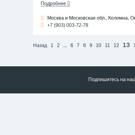
Подробнее
комплектуем себя сами и изготавливаем
монтажа металлоконструкций, резервуар
Москва и Московская обл., Коломна, Ок
компания - команда профессионалов выс
+7 (903) 003-72-78
технически сложную и, на первый взгля
нестандартные решения для любых задач
13
Назад
1
2
...
6
7
8
9
10
11
12
Подпишитесь на нашу