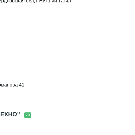
рдловская обл, г Нижний Тагил
рманова 41
ТЕХНО"
20