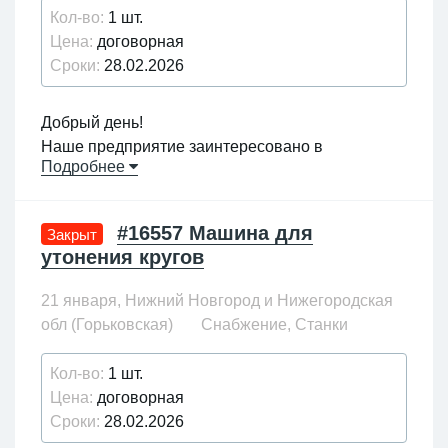
Кол-во:
1 шт.
Цена:
договорная
Сроки:
28.02.2026
Добрый день!
Наше предприятие заинтересовано в
Подробнее
приобретении машины для утонения колец из
порошковой композиции на основе фенольного
порошкообразного связующего до 100мкм
#16557 Машина для
Закрыт
Размеры кругов 56х40, 75х40, 75х60
утонения кругов
Прошу вас направить КП на эл.почту
21 января, Нижний Новгород и Нижегородская
обл (Горьковская)
Снабжение, Станки
Кол-во:
1 шт.
Цена:
договорная
Сроки:
28.02.2026