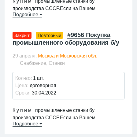
К у п и м промышленные станки бу
производства СССР.Если на Вашем
Подробнее
предприятии имеется металлообрабатывающее
оборудование для реализации,то ждем от Вас
обратной связи.
#9656 Покупка
Закрыт
Повторный
промышленного оборудования б/у
29 апреля,
Москва и Московская обл.
Снабжение, Станки
Кол-во:
1 шт.
Цена:
договорная
Сроки:
30.04.2022
К у п и м промышленные станки бу
производства СССР.Если на Вашем
Подробнее
предприятии имеется металлообрабатывающее
оборудование для реализации,то ждем от Вас