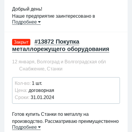
Добрый день!
Наше предприятие заинтересовано в
Подробнее
приобретении машины для утонения колец из
порошковой композиции на основе фенольного
порошкообразного связующего до 100мкм
#13872 Покупка
Закрыт
Размеры кругов 56х40, 75х40, 75х60
металлорежущего оборудования
Прошу вас направить КП на эл.почту
12 января, Волгоград и Волгоградская обл
Снабжение, Станки
Кол-во:
1 шт.
Цена:
договорная
Сроки:
31.01.2024
Готов купить Станки по металлу на
производство. Рассматриваю преимущественно
Подробнее
в центральной России