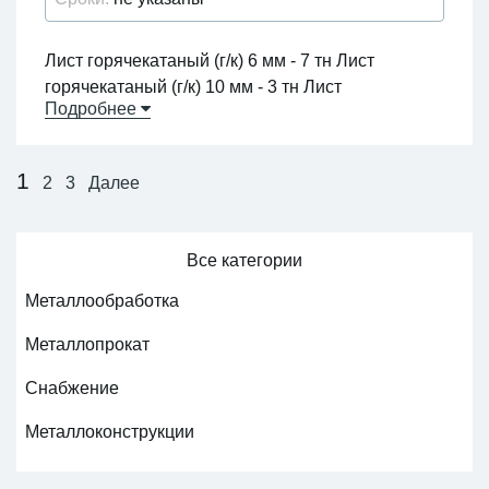
Лист горячекатаный (г/к) 6 мм - 7 тн Лист
горячекатаный (г/к) 10 мм - 3 тн Лист
Подробнее
горячекатаный (г/к) 20мм - 1 тн
89227504045; gkmaster.ru@mail.ru
1
2
3
Далее
Все категории
Металлообработка
Металлопрокат
Снабжение
Металлоконструкции