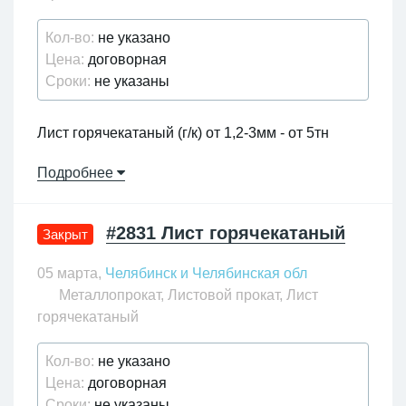
Кол-во:
не указано
Цена:
договорная
Сроки:
не указаны
Лист горячекатаный (г/к) от 1,2-3мм - от 5тн
89202929876; staltri@yandex.ru
Подробнее
#2831 Лист горячекатаный
Закрыт
05 марта,
Челябинск и Челябинская обл
Металлопрокат, Листовой прокат, Лист
горячекатаный
Кол-во:
не указано
Цена:
договорная
Сроки:
не указаны