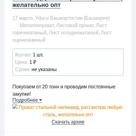
желательно опт
17 марта, Уфа и Башкортостан (Башкирия)
Металлопрокат, Листовой прокат, Лист
горячекатаный, Лист холоднокатаный, Лист
оцинкованный
Кол-во:
1 шт.
Цена:
1 ₽
Сроки:
не указаны
Покупаем от 20 тонн и проводим постоянные
закупки!
Подробнее
Наша целевая аудитория: заводы, предприятия
и физические лица с неликвидным
металлопрокатом.
Скачать архив
Принимаем металлические товары без брака и
не бывшие в употреблении.