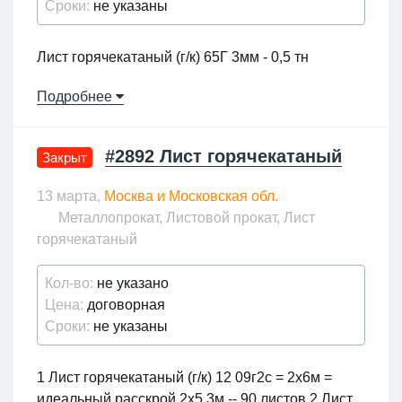
Сроки:
не указаны
8. Балка 25Б1 1,542т. (5шт. х 12м)
Лист горячекатаный (г/к) 65Г 3мм - 0,5 тн
8-912-316-06-80; chelstal@list.ru
Подробнее
#2892 Лист горячекатаный
Закрыт
13 марта,
Москва и Московская обл.
Металлопрокат, Листовой прокат, Лист
горячекатаный
Кол-во:
не указано
Цена:
договорная
Сроки:
не указаны
1 Лист горячекатаный (г/к) 12 09г2с = 2х6м =
идеальный расскрой 2х5.3м -- 90 листов 2 Лист